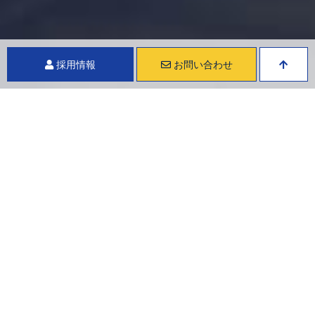
採用情報
お問い合わせ
ソフトテック株式会社
お知らせ
ソフトテック掛川！準備完了！
ソフトテック掛川！準備完了！
現在ソフトテック㈱掛川をオープンするために準備中でしたが
事務所の中は完成したので少し紹介いたします。
オープンが待ち遠しいです